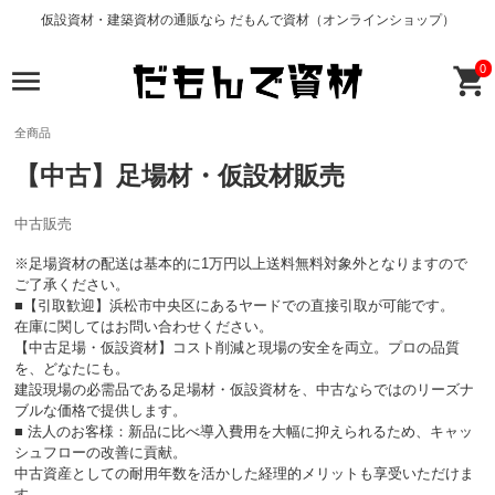
仮設資材・建築資材の通販なら だもんで資材（オンラインショップ）
0
全商品
【中古】足場材・仮設材販売
中古販売
※足場資材の配送は基本的に1万円以上送料無料対象外となりますので
ご了承ください。
■【引取歓迎】浜松市中央区にあるヤードでの直接引取が可能です。
在庫に関してはお問い合わせください。
【中古足場・仮設資材】コスト削減と現場の安全を両立。プロの品質
を、どなたにも。
建設現場の必需品である足場材・仮設資材を、中古ならではのリーズナ
ブルな価格で提供します。
■ 法人のお客様：新品に比べ導入費用を大幅に抑えられるため、キャッ
シュフローの改善に貢献。
中古資産としての耐用年数を活かした経理的メリットも享受いただけま
す。