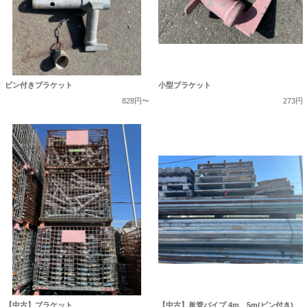
ピン付きブラケット
小型ブラケット
828円〜
273円
【中古】ブラケット
【中古】単管パイプ 4m、5m(ピン付き)