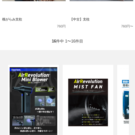
根がらみ支柱
【中古】支柱
760円
760円〜
16
件中 1〜16件目