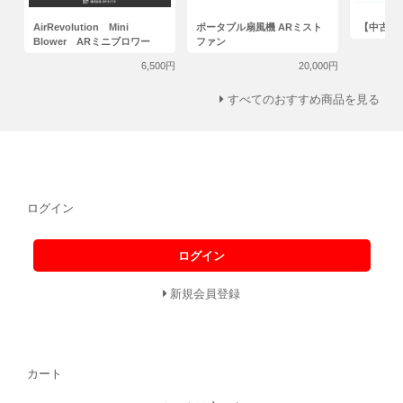
AirRevolution Mini
ポータブル扇風機 ARミスト
【中古】
Blower ARミニブロワー
ファン
6,500円
20,000円
すべてのおすすめ商品を見る
ログイン
ログイン
新規会員登録
カート