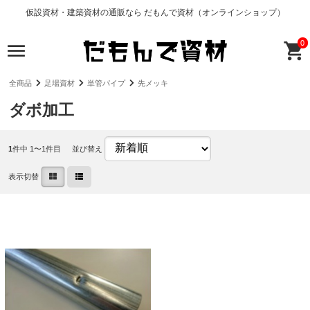
仮設資材・建築資材の通販なら だもんで資材（オンラインショップ）
0
全商品
足場資材
単管パイプ
先メッキ
ダボ加工
1
件中 1〜1件目
並び替え
表示切替