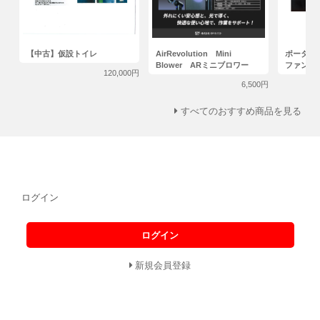
【中古】仮設トイレ
AirRevolution Mini
ポータブ
Blower ARミニブロワー
ファン
120,000円
6,500円
すべてのおすすめ商品を見る
ログイン
ログイン
新規会員登録