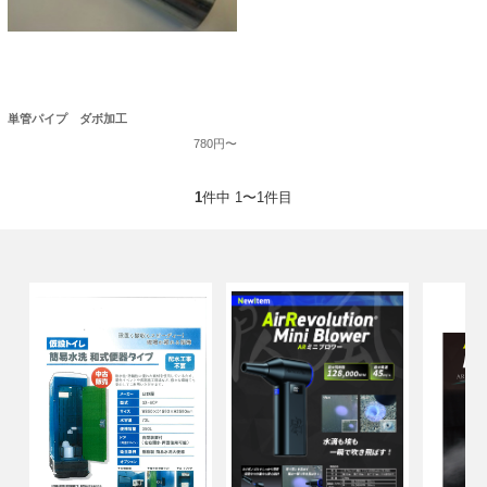
単管パイプ ダボ加工
780円〜
1
件中 1〜1件目