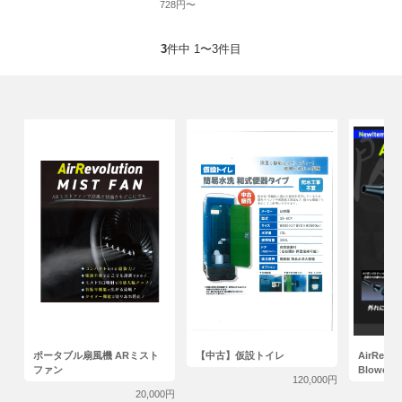
728円〜
3
件中 1〜3件目
ポータブル扇風機 ARミスト
【中古】仮設トイレ
AirRevol
ファン
Blowe
120,000円
20,000円