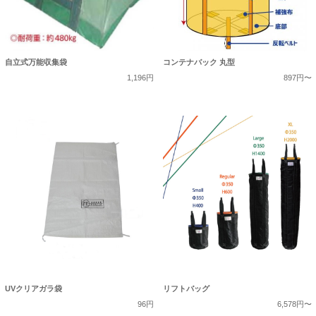
自立式万能収集袋
コンテナバック 丸型
1,196円
897円〜
UVクリアガラ袋
リフトバッグ
96円
6,578円〜