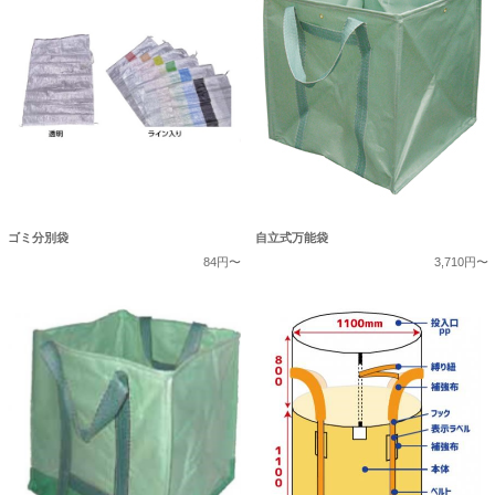
ゴミ分別袋
自立式万能袋
84円〜
3,710円〜