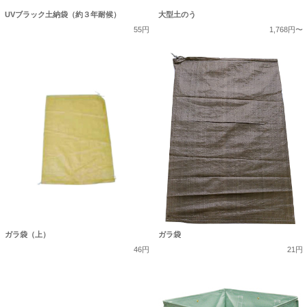
UVブラック土納袋（約３年耐候）
大型土のう
55円
1,768円〜
ガラ袋（上）
ガラ袋
46円
21円