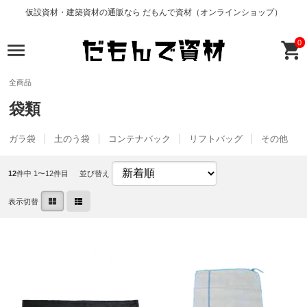
仮設資材・建築資材の通販なら だもんで資材（オンラインショップ）
0
全商品
袋類
ガラ袋
土のう袋
コンテナバック
リフトバッグ
その他
12
件中 1〜12件目
並び替え
表示切替