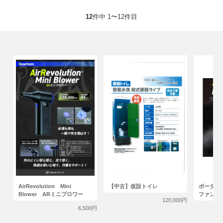
12
件中 1〜12件目
AirRevolution Mini
【中古】仮設トイレ
ポータブ
Blower ARミニブロワー
ファン
120,000円
6,500円