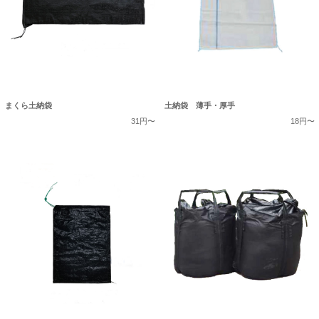
まくら土納袋
土納袋 薄手・厚手
31円〜
18円〜