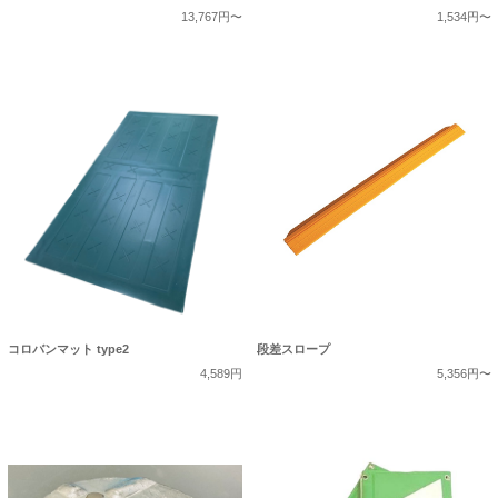
13,767円〜
1,534円〜
コロバンマット type2
段差スロープ
4,589円
5,356円〜