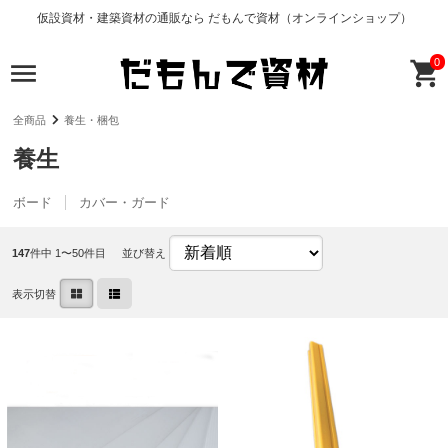
仮設資材・建築資材の通販なら だもんで資材（オンラインショップ）
0
全商品
養生・梱包
養生
ボード
カバー・ガード
147
件中 1〜50件目
並び替え
表示切替