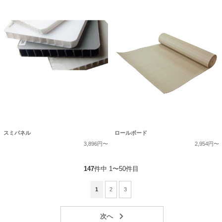
スミパネル
ロールボード
3,896円〜
2,954円〜
147
件中 1〜50件目
1
2
3