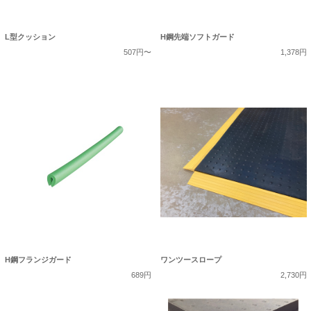
L型クッション
H鋼先端ソフトガード
507円〜
1,378円
H鋼フランジガード
ワンツースロープ
689円
2,730円