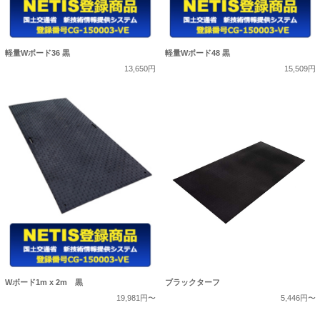
軽量Wボード36 黒
軽量Wボード48 黒
13,650円
15,509円
Wボード1m x 2m 黒
ブラックターフ
19,981円〜
5,446円〜