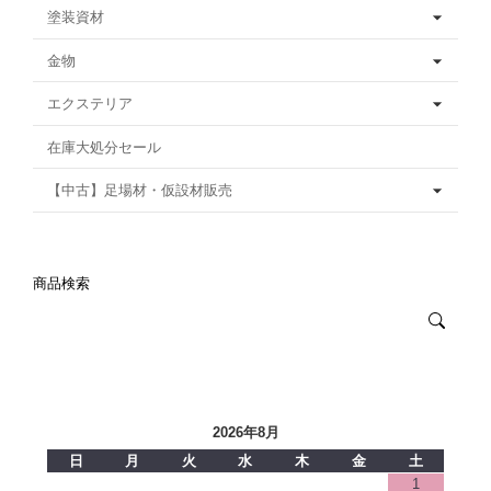
塗装資材
金物
エクステリア
在庫大処分セール
【中古】足場材・仮設材販売
商品検索
2026年8月
日
月
火
水
木
金
土
1