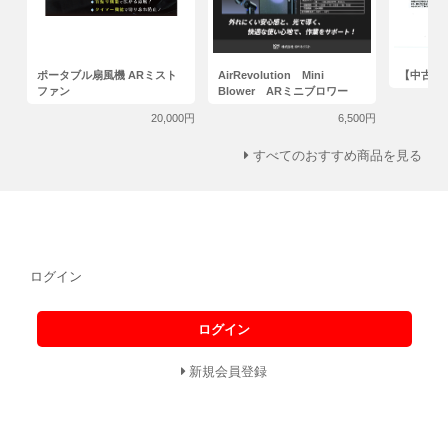
ポータブル扇風機 ARミスト
AirRevolution Mini
【中古】
ファン
Blower ARミニブロワー
20,000円
6,500円
すべてのおすすめ商品を見る
ログイン
ログイン
新規会員登録