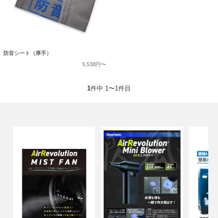
防音シート（厚手）
5,538円〜
1
件中 1〜1件目