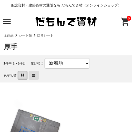
仮設資材・建築資材の通販なら だもんで資材（オンラインショップ）
0
全商品
シート類
防音シート
厚手
1
件中 1〜1件目
並び替え
表示切替