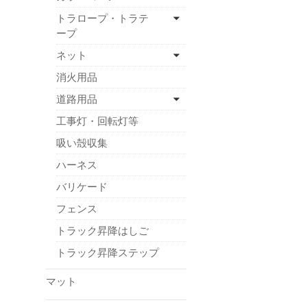
トラロープ・トラテ
ープ
ネット
消火用品
道路用品
工事灯・回転灯等
吸い殻収集
ハーネス
バリケード
フェンス
トラック昇降はしご
トラック昇降ステップ
マット