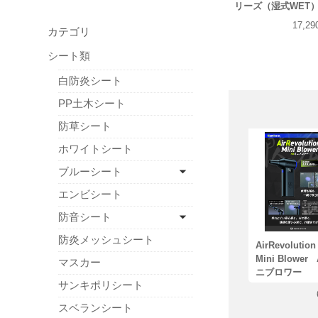
リーズ（湿式WET
17,2
カテゴリ
シート類
白防炎シート
PP土木シート
防草シート
ホワイトシート
ブルーシート
エンビシート
防音シート
防炎メッシュシート
AirRevoluti
Mini Blower
マスカー
ニブロワー
サンキポリシート
スベランシート