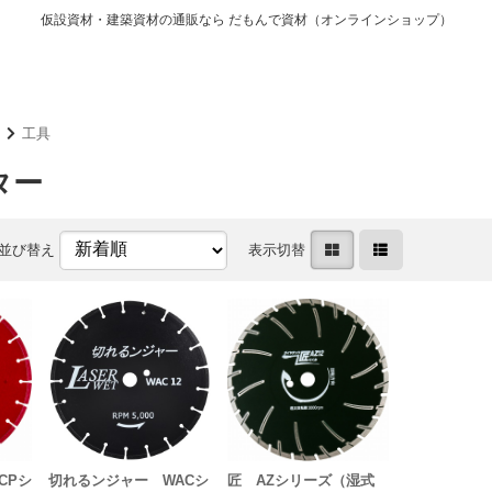
仮設資材・建築資材の通販なら だもんで資材（オンラインショップ）
工具
ター
並び替え
表示切替
CPシ
切れるンジャー WACシ
匠 AZシリーズ（湿式