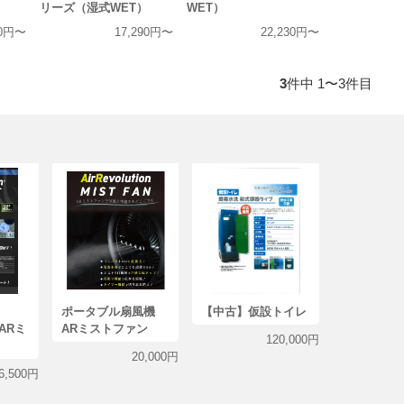
）
リーズ（湿式WET）
WET）
90円〜
17,290円〜
22,230円〜
3
件中 1〜3件目
on
ポータブル扇風機
【中古】仮設トイレ
 ARミ
ARミストファン
120,000円
20,000円
6,500円