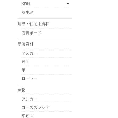
KRH
養生網
建設・住宅用資材
石膏ボード
塗装資材
マスカー
刷毛
筆
ローラー
金物
アンカー
コーススレッド
細ビス