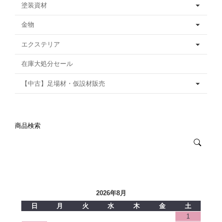
塗装資材
金物
エクステリア
在庫大処分セール
【中古】足場材・仮設材販売
商品検索
2026年8月
日
月
火
水
木
金
土
1