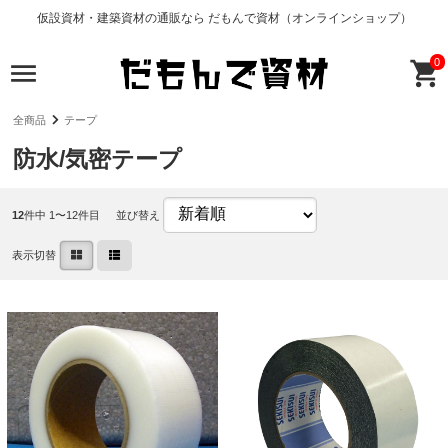
仮設資材・建築資材の通販なら だもんで資材（オンラインショップ）
0
全商品
テープ
防水/気密テープ
12
件中 1〜12件目
並び替え
表示切替