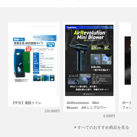
【中古】仮設トイレ
AirRevolution Mini
ポータブ
Blower ARミニブロワー
ファン
120,000円
6,500円
すべてのおすすめ商品を見る