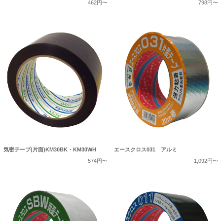
462円〜
798円〜
気密テープ(片面)KM30BK・KM30WH
エースクロス031 アルミ
574円〜
1,092円〜