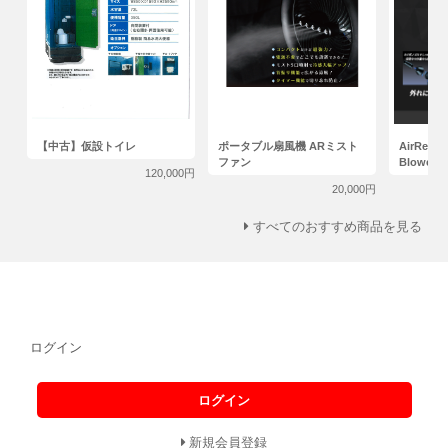
【中古】仮設トイレ
ポータブル扇風機 ARミスト
AirRevol
ファン
Blowe
120,000円
20,000円
すべてのおすすめ商品を見る
ログイン
ログイン
新規会員登録