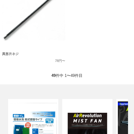
異形片ネジ
78円〜
49
件中 1〜49件目