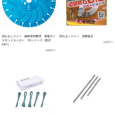
切れるンジャー 鋳鉄管切断用 溶着ダイ
切れるンジャー 切断砥石
ヤモンドカッター YDシリーズ（乾式
109円〜
DRY）
949円〜