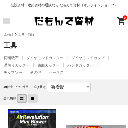
仮設資材・建築資材の通販なら だもんで資材（オンラインショップ）
0
全商品
工具・備品
工具
切断砥石
ダイヤモンドカッター
ダイヤモンドカップ
溝切りカッター
路面カッター
ハンドカッター
チップソー
その他
ハーネス
49
件中 1〜49件目
並び替え
表示切替