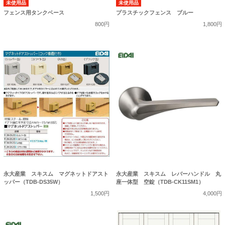
未使用品
未使用品
フェンス用タンクベース
プラスチックフェンス ブルー
800円
1,800円
永大産業 スキスム マグネットドアスト
永大産業 スキスム レバーハンドル 丸
ッパー（TDB-DS35W）
座一体型 空錠（TDB-CK11SM1）
1,500円
4,000円