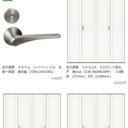
永大産業 スキスム レバーハンドル 丸
永大産業 スキスムS クロゼット折れ
座一体型 表示錠（TDB-CH11SM1）
戸 枠のみ（CXE-4N3H623PH） 0.5間
用 （717mm） 8尺（2,280mm）
4,000円
10,000円