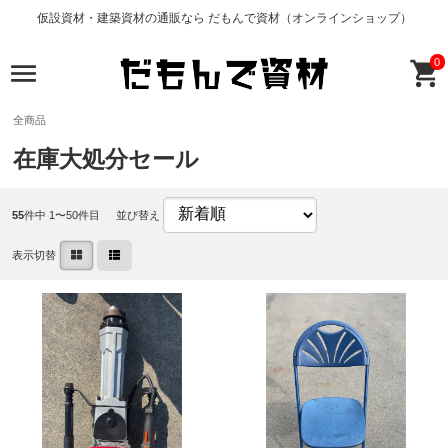
仮設資材・建築資材の通販なら だもんで資材（オンラインショップ）
0
全商品
在庫大処分セール
55
件中 1〜50件目
並び替え
表示切替