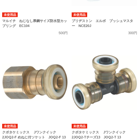
未使用品
未使用品
マルイチ ねじなし厚鋼サイズ防水型カッ
ブリヂストン エルボ プッシュマスタ
プリング EC104
ー NCE20J
500円
300円
未使用品
未使用品
クボタケミックス Jワンクイック
クボタケミックス Jワンクイック
2JOQ2-F めねじ付ソケット JOQ2-F 13
2JOQ2-Tチーズ13 JOQ2-T 13