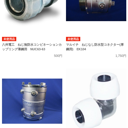
未使用品
未使用品
八州電工 ねじ無防水コンビネーションカ
マルイチ ねじなし防水型コネクター(厚
ップリング薄鋼用 NUC63-63
鋼用) EK104
500円
1,750円