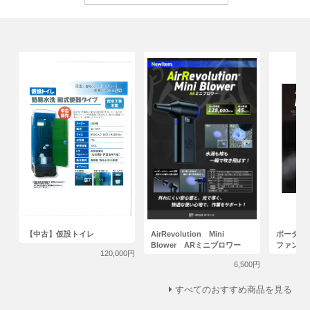
【中古】仮設トイレ
AirRevolution Mini
ポータブ
Blower ARミニブロワー
ファン
120,000円
6,500円
すべてのおすすめ商品を見る