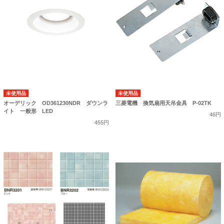
未使用品
未使用品
オーデリック OD361230NDR ダウンラ
三菱電機 換気扇用天吊金具 P-02TK
イト 一般形 LED
46円
455円