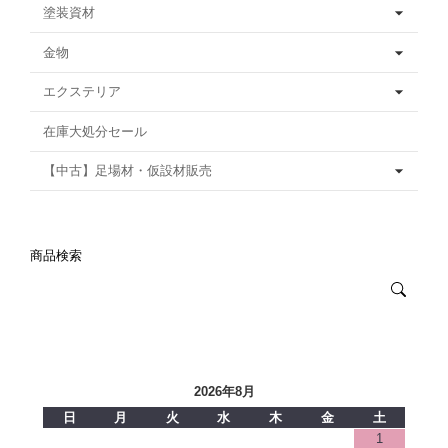
塗装資材
金物
エクステリア
在庫大処分セール
【中古】足場材・仮設材販売
商品検索
2026年8月
日
月
火
水
木
金
土
1