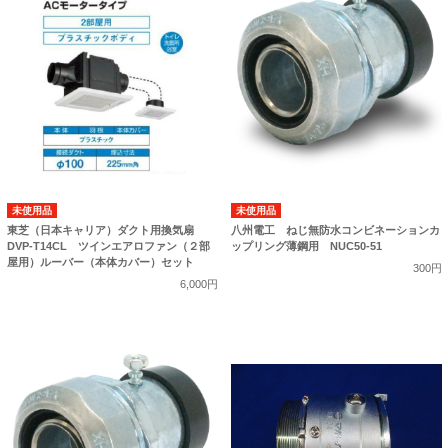
未使用品
未使用品
東芝（日本キャリア）ダクト用換気扇
八州電工 ねじ無防水コンビネーションカ
DVP-T14CL ツインエアロファン（２部
ップリング薄鋼用 NUC50-51
屋用）ルーバー（本体カバー）セット
300円
6,000円