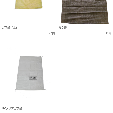
ガラ袋（上）
ガラ袋
46円
21円
UVクリアガラ袋