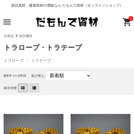
仮設資材・建築資材の通販なら だもんで資材（オンラインショップ）
0
全商品
保安機材
トラロープ・トラテープ
トラロープ
トラテープ
2
件中 1〜2件目
並び替え
表示切替