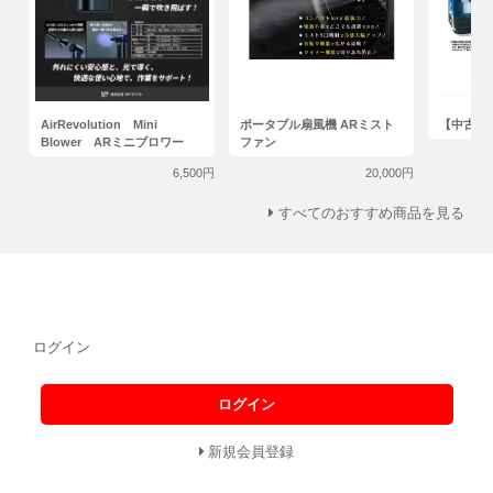
AirRevolution Mini
ポータブル扇風機 ARミスト
【中古】
Blower ARミニブロワー
ファン
6,500円
20,000円
すべてのおすすめ商品を見る
ログイン
ログイン
新規会員登録