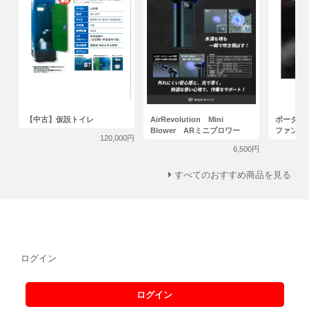
【中古】仮設トイレ
AirRevolution Mini
ポータブ
Blower ARミニブロワー
ファン
120,000円
6,500円
すべてのおすすめ商品を見る
ログイン
ログイン