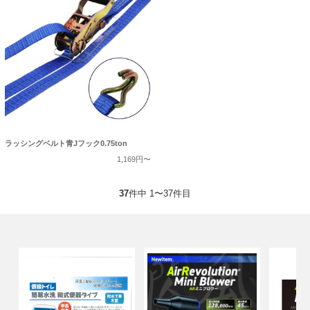
ラッシングベルト青Jフック0.75ton
1,169円〜
37
件中 1〜37件目