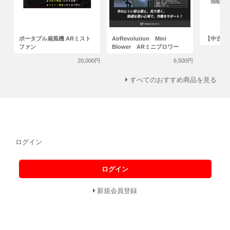
ポータブル扇風機 ARミスト
AirRevolution Mini
【中古】
ファン
Blower ARミニブロワー
20,000円
6,500円
すべてのおすすめ商品を見る
ログイン
ログイン
新規会員登録