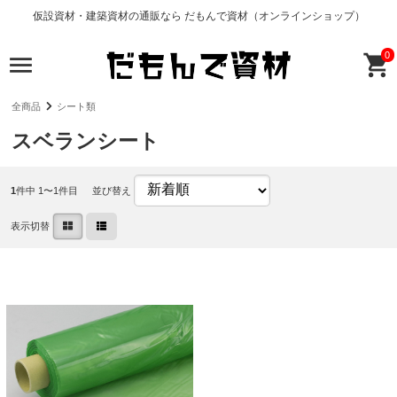
仮設資材・建築資材の通販なら だもんで資材（オンラインショップ）
0
全商品
シート類
スベランシート
1
件中 1〜1件目
並び替え
表示切替