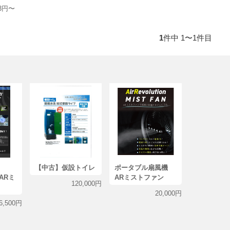
03円〜
1
件中 1〜1件目
on
【中古】仮設トイレ
ポータブル扇風機
 ARミ
ARミストファン
120,000円
20,000円
6,500円