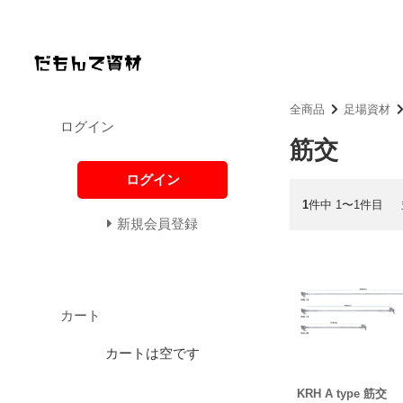
全商品
足場資材
ログイン
筋交
ログイン
1
件中 1〜1件目
新規会員登録
カート
カートは空です
KRH A type 筋交