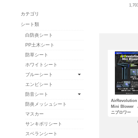
1,7
カテゴリ
シート類
白防炎シート
PP土木シート
防草シート
ホワイトシート
ブルーシート
エンビシート
防音シート
AirRevoluti
防炎メッシュシート
Mini Blower
ニブロワー
マスカー
サンキポリシート
スベランシート