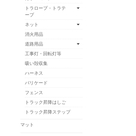
トラロープ・トラテ
ープ
ネット
消火用品
道路用品
工事灯・回転灯等
吸い殻収集
ハーネス
バリケード
フェンス
トラック昇降はしご
トラック昇降ステップ
マット