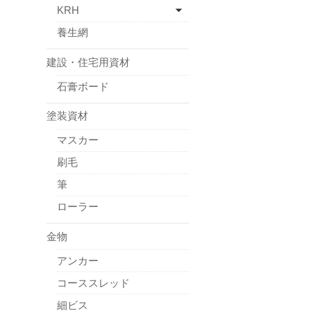
KRH
養生網
建設・住宅用資材
石膏ボード
塗装資材
マスカー
刷毛
筆
ローラー
金物
アンカー
コーススレッド
細ビス