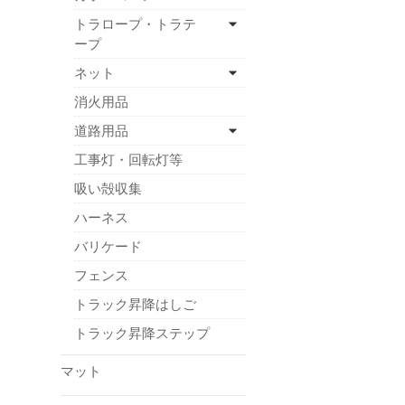
トラロープ・トラテ
ープ
ネット
消火用品
道路用品
工事灯・回転灯等
吸い殻収集
ハーネス
バリケード
フェンス
トラック昇降はしご
トラック昇降ステップ
マット