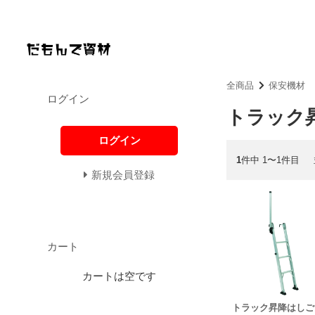
全商品
保安機材
ログイン
トラック
ログイン
1
件中 1〜1件目
新規会員登録
カート
カートは空です
トラック昇降はしご