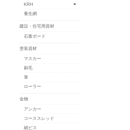
KRH
養生網
建設・住宅用資材
石膏ボード
塗装資材
マスカー
刷毛
筆
ローラー
金物
アンカー
コーススレッド
細ビス