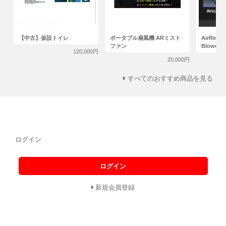
【中古】仮設トイレ
ポータブル扇風機 ARミスト
AirRevol
ファン
Blowe
120,000円
20,000円
すべてのおすすめ商品を見る
ログイン
ログイン
新規会員登録