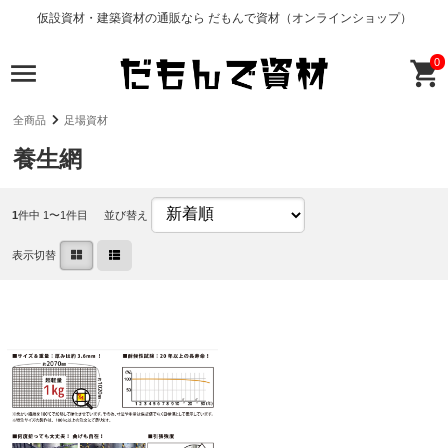
仮設資材・建築資材の通販なら だもんで資材（オンラインショップ）
0
全商品
足場資材
養生網
1
件中 1〜1件目
並び替え
表示切替