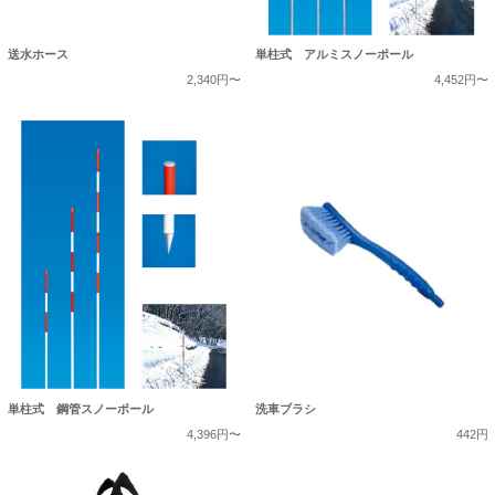
送水ホース
単柱式 アルミスノーポール
2,340円〜
4,452円〜
単柱式 鋼管スノーポール
洗車ブラシ
4,396円〜
442円