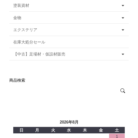
塗装資材
金物
エクステリア
在庫大処分セール
【中古】足場材・仮設材販売
商品検索
2026年8月
日
月
火
水
木
金
土
1