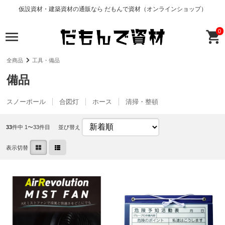
仮設資材・建築資材の通販なら だもんで資材（オンラインショップ）
0
全商品
工具・備品
備品
スノーポール
合図灯
ホース
清掃・整頓
33
件中 1〜33件目
並び替え
表示切替