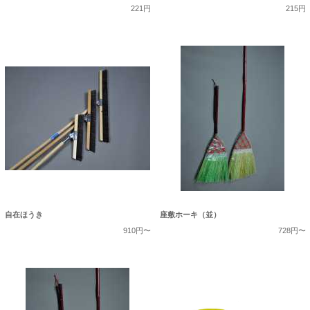
221円
215円
自在ほうき
座敷ホーキ（並）
910円〜
728円〜