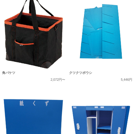
角バケツ
クツクツボウシ
2,072円〜
5,446円