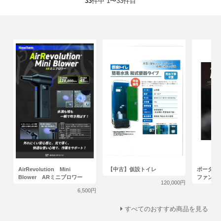
33
件中 1〜33件目
AirRevolution Mini
【中古】仮設トイレ
ポータブ
Blower ARミニブロワー
ファン
120,000円
6,500円
すべてのおすすめ商品を見る