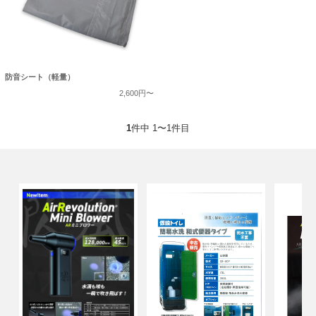
防音シート（軽量）
2,600円〜
1
件中 1〜1件目