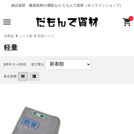
仮設資材・建築資材の通販なら だもんで資材（オンラインショップ）
0
全商品
シート類
防音シート
軽量
1
件中 1〜1件目
並び替え
表示切替