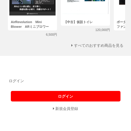
AirRevolution Mini
【中古】仮設トイレ
ポータブ
Blower ARミニブロワー
ファン
120,000円
6,500円
すべてのおすすめ商品を見る
ログイン
ログイン
新規会員登録