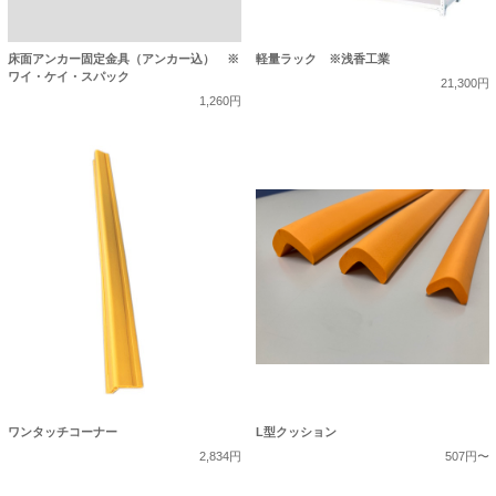
床面アンカー固定金具（アンカー込） ※
軽量ラック ※浅香工業
ワイ・ケイ・スパック
21,300円
1,260円
ワンタッチコーナー
L型クッション
2,834円
507円〜