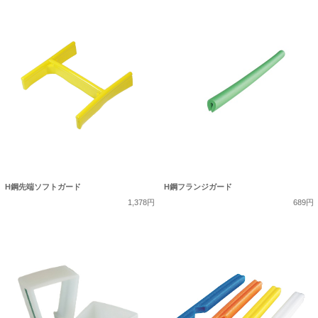
H鋼先端ソフトガード
H鋼フランジガード
1,378円
689円