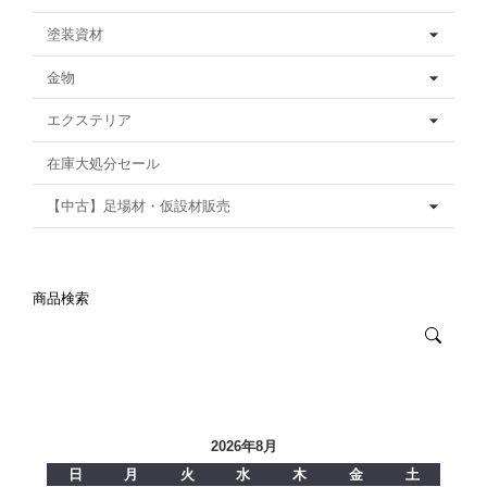
塗装資材
金物
エクステリア
在庫大処分セール
【中古】足場材・仮設材販売
商品検索
2026年8月
日
月
火
水
木
金
土