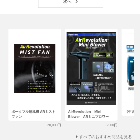
ポータブル扇風機 ARミスト
AirRevolution Mini
【中古】
ファン
Blower ARミニブロワー
20,000円
6,500円
すべてのおすすめ商品を見る