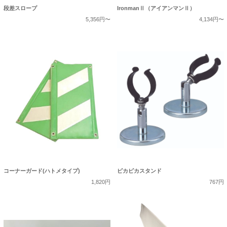
段差スロープ
IronmanⅡ（アイアンマンⅡ）
5,356円〜
4,134円〜
コーナーガード(ハトメタイプ)
ピカピカスタンド
1,820円
767円