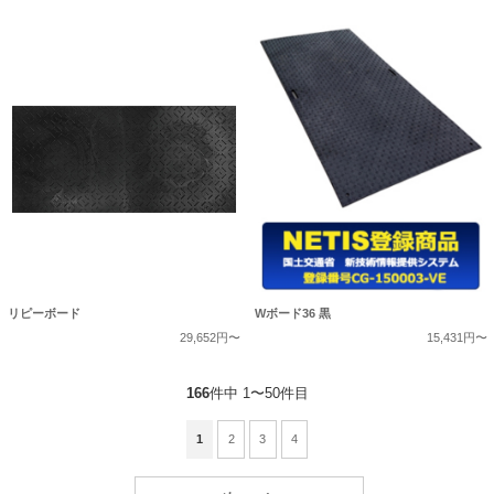
リピーボード
Wボード36 黒
29,652円〜
15,431円〜
166
件中 1〜50件目
1
2
3
4