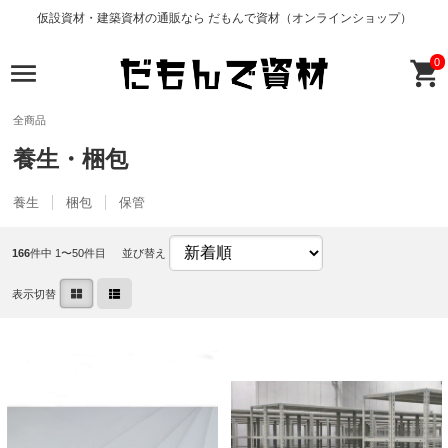
仮設資材・建築資材の通販なら だもんで資材（オンラインショップ）
0
全商品
養生・梱包
養生
梱包
保管
166
件中 1〜50件目
並び替え
表示切替