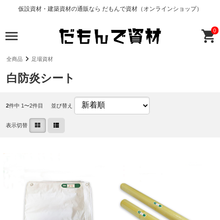
仮設資材・建築資材の通販なら だもんで資材（オンラインショップ）
0
全商品
足場資材
白防炎シート
2
件中 1〜2件目
並び替え
表示切替