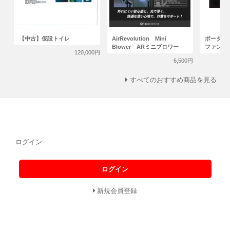
【中古】仮設トイレ
AirRevolution Mini
ポータブ
Blower ARミニブロワー
ファン
120,000円
6,500円
すべてのおすすめ商品を見る
ログイン
ログイン
新規会員登録