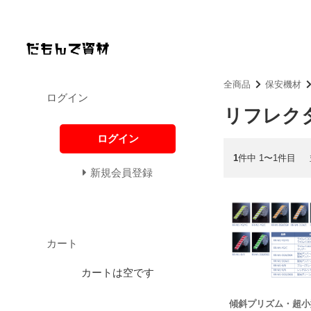
全商品
保安機材
ログイン
リフレク
ログイン
1
件中 1〜1件目
新規会員登録
カート
カートは空です
傾斜プリズム・超小