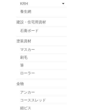
KRH
養生網
建設・住宅用資材
石膏ボード
塗装資材
マスカー
刷毛
筆
ローラー
金物
アンカー
コーススレッド
細ビス