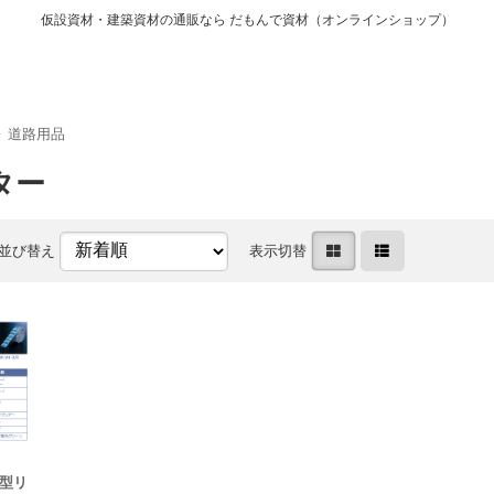
仮設資材・建築資材の通販なら だもんで資材（オンラインショップ）
道路用品
ター
並び替え
表示切替
型リ