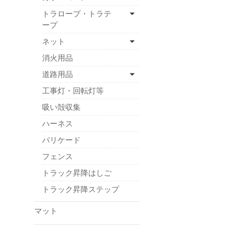
トラロープ・トラテ
ープ
ネット
消火用品
道路用品
工事灯・回転灯等
吸い殻収集
ハーネス
バリケード
フェンス
トラック昇降はしご
トラック昇降ステップ
マット