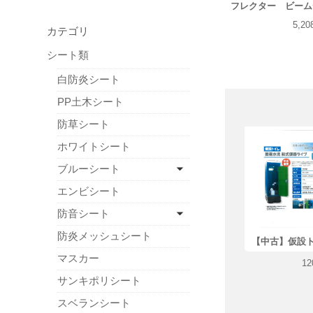
フレクター ビーム
5,2
カテゴリ
シート類
白防炎シート
PP土木シート
防草シート
ホワイトシート
ブルーシート
エンビシート
防音シート
防炎メッシュシート
【中古】仮設
マスカー
12
サンキポリシート
スベランシート