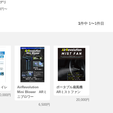
デリ
08円〜
1
件中 1〜1件目
トイレ
AirRevolution
ポータブル扇風機
Mini Blower ARミ
ARミストファン
0,000円
ニブロワー
20,000円
6,500円