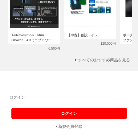
AirRevolution Mini
【中古】仮設トイレ
ポータブ
Blower ARミニブロワー
ファン
120,000円
6,500円
すべてのおすすめ商品を見る
ログイン
ログイン
新規会員登録