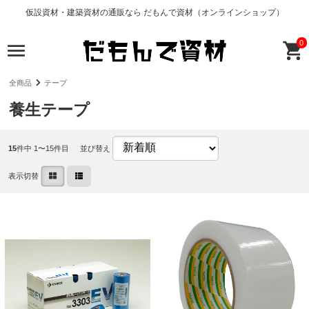
仮設資材・建築資材の通販なら だもんで資材（オンラインショップ）
0
全商品
テープ
養生テープ
15
件中 1〜15件目
並び替え
表示切替