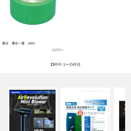
菊水 養生一番 165V
247円〜
15
件中 1〜15件目