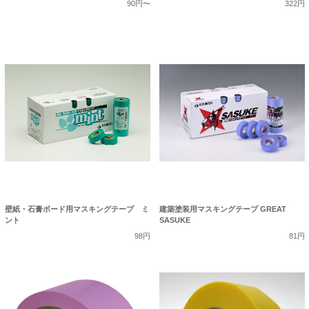
90円〜
322円
壁紙・石膏ボード用マスキングテープ ミ
建築塗装用マスキングテープ GREAT
ント
SASUKE
98円
81円